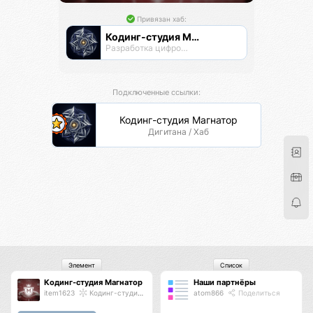
Привязан хаб:
Кодинг-студия Магнатор
Разработка цифровых продуктов
Подключенные ссылки:
Кодинг-студия Магнатор
Дигитана / Хаб
Элемент
Список
Кодинг-студия Магнатор
Наши партнёры
item1623
Кодинг-студия Магнатор
atom866
Поделиться