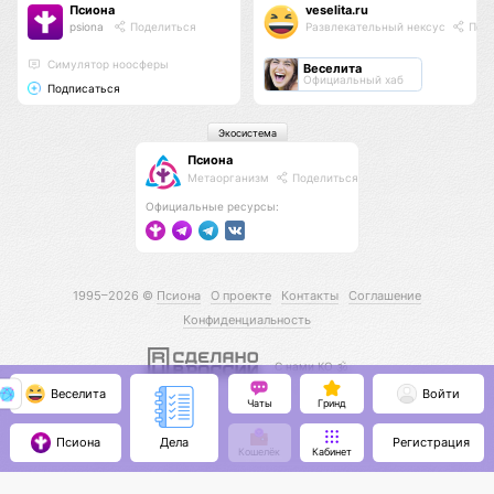
Псиона
veselita.ru
psiona
Поделиться
Развлекательный нексус
Поде
Cимулятор ноосферы
Веселита
Официальный хаб
Подписаться
Экосистема
Псиона
Метаорганизм
Поделиться
Официальные ресурсы:
1995–2026 ©
Псиона
О проекте
Контакты
Соглашение
Конфиденциальность
С нами КО 🕉️
Веселита
Войти
Чаты
Гринд
Псиона
Регистрация
Дела
Кошелёк
Кабинет