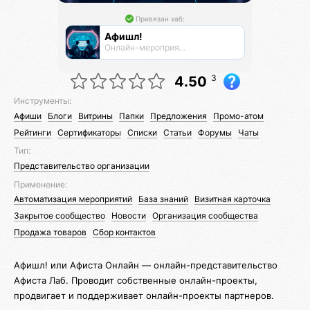
Привязан хаб:
Афишл!
Онлайн-мероприятия Афиста Лаб
3
4.50
Инструменты:
Афиши
Блоги
Витрины
Папки
Предложения
Промо-атом
Рейтинги
Сертификаторы
Списки
Статьи
Форумы
Чаты
Тип:
Представительство организации
Применение:
Автоматизация мероприятий
База знаний
Визитная карточка
Закрытое сообщество
Новости
Организация сообщества
Продажа товаров
Сбор контактов
Афишл! или Афиста Онлайн — онлайн-представительство
Афиста Лаб. Проводит собственные онлайн-проекты,
продвигает и поддерживает онлайн-проекты партнеров.