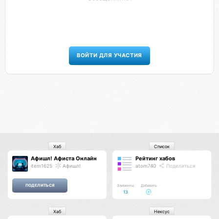
ВОЙТИ ДЛЯ УЧАСТИЯ
Хаб
Список
Афишл! Афиста Онлайн
Рейтинг хабов
item1625
Афишл!
atom740
Поделиться
Элементы
Добавить
13
Хаб
Нексус