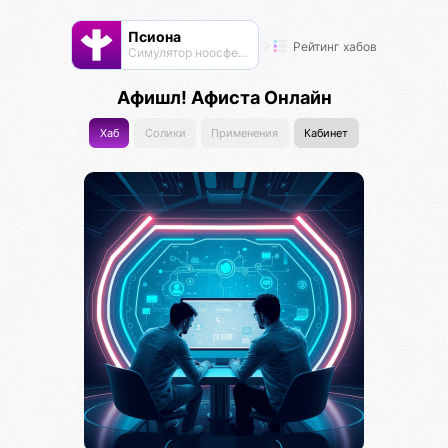
Псиона
Рейтинг хабов
Cимулятор ноосферы
Афишл! Афиста Онлайн
Хаб
Солики
Применения
Кабинет