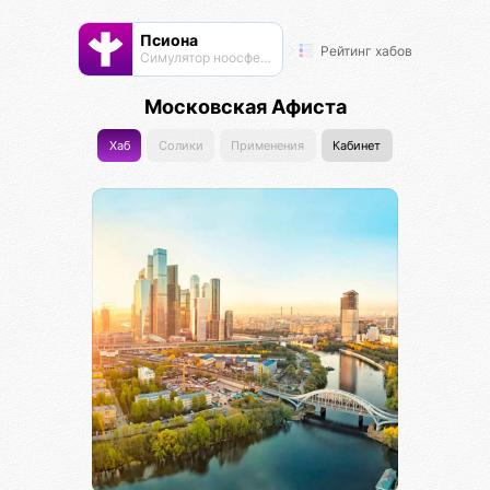
Псиона
Рейтинг хабов
Cимулятор ноосферы
Московская Афиста
Хаб
Солики
Применения
Кабинет