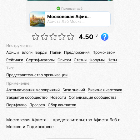
Привязан хаб:
Московская Афиста
Афиста Лаб Москвы и Подпосковья
3
4.50
Инструменты:
Афиши
Блоги
Борды
Папки
Предложения
Промо-атом
Рейтинги
Сертификаторы
Списки
Статьи
Форумы
Чаты
Тип:
Представительство организации
Применение:
Автоматизация мероприятий
База знаний
Визитная карточка
Закрытое сообщество
Новости
Организация сообщества
Портфолио
Прогрев
Сбор контактов
Московская Афиста — представительство Афиста Лаб в
Москве и Подмосковье