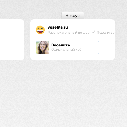
Нексус
veselita.ru
Развлекательный нексус
Поделиться
Веселита
Официальный хаб