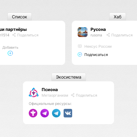
Список
Хаб
ши партнёры
Русона
m1514
Поделиться
rusona
Поделиться
Нексус России
Добавить
Подписаться
Экосистема
Псиона
Метаорганизм
Поделиться
Официальные ресурсы: