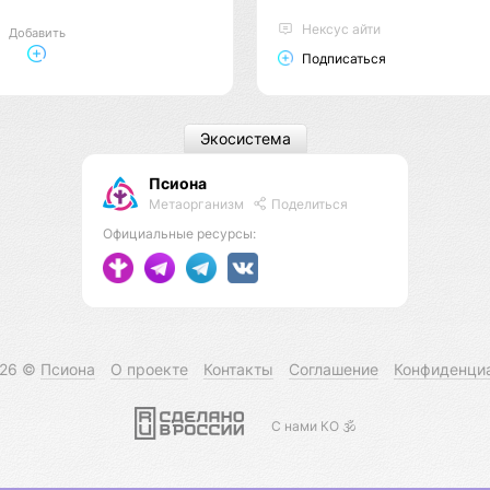
Нексус айти
Добавить
Подписаться
Экосистема
Псиона
Метаорганизм
Поделиться
Официальные ресурсы:
026 ©
Псиона
О проекте
Контакты
Соглашение
Конфиденци
С нами КО 🕉️