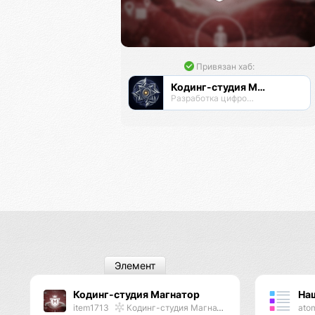
Привязан хаб:
Кодинг-студия Магнатор
Разработка цифровых продуктов
Элемент
Кодинг-студия Магнатор
На
item1713
Кодинг-студия Магнатор
ato