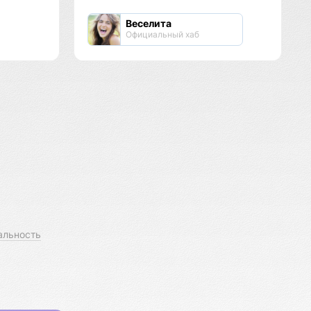
Веселита
Официальный хаб
альность