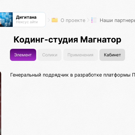
Дигитана
О проекте
Наши партнер
Нексус айти
Кодинг-студия Магнатор
Элемент
Солики
Применения
Кабинет
Генеральный подрядчик в разработке платформы 