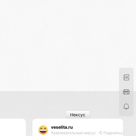
Нексус
veselita.ru
Развлекательный нексус
Поделиться