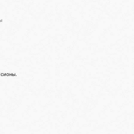
ы
Псионы.