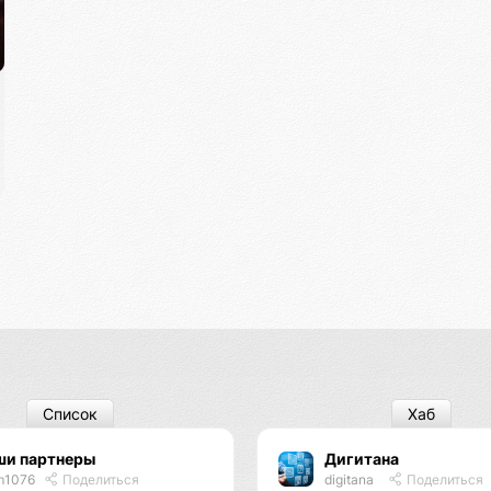
Список
Хаб
ши партнеры
Дигитана
m1076
Поделиться
digitana
Поделиться