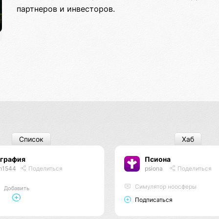
партнеров и инвесторов.
Список
Хаб
ография
Псиона
m1544
Поделиться
psiona
Поделиться
Cимулятор ноосферы
Добавить
Подписаться