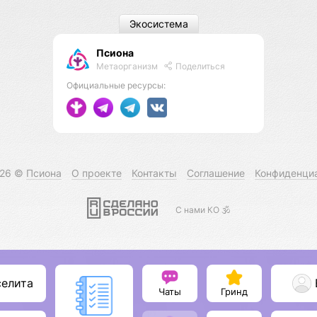
Экосистема
Псиона
Метаорганизм
Поделиться
Официальные ресурсы:
026 ©
Псиона
О проекте
Контакты
Соглашение
Конфиденци
С нами КО 🕉️
селита
Чаты
Гринд