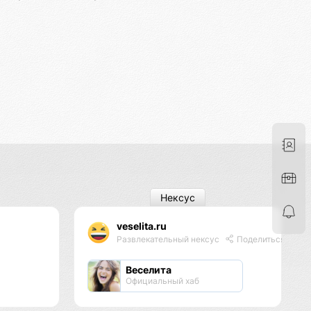
Нексус
veselita.ru
Развлекательный нексус
Поделиться
Веселита
Официальный хаб