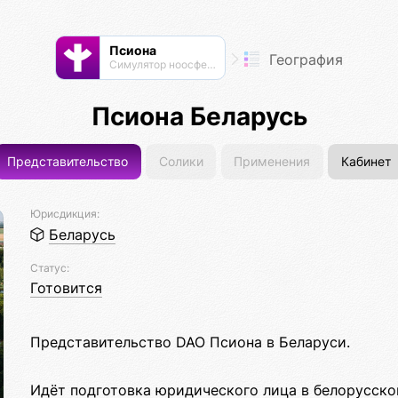
Псиона
География
Cимулятор ноосферы
Псиона Беларусь
Представительство
Солики
Применения
Кабинет
Юрисдикция:
Беларусь
Статус:
Готовится
Представительство DAO Псиона в Беларуси.
Идёт подготовка юридического лица в белорусск