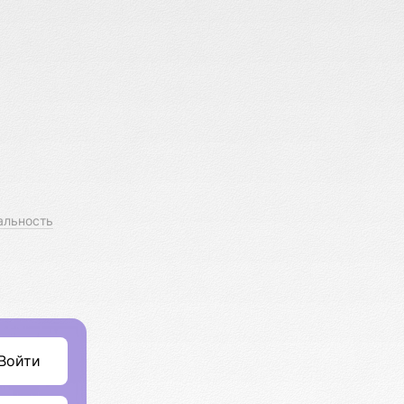
альность
Войти