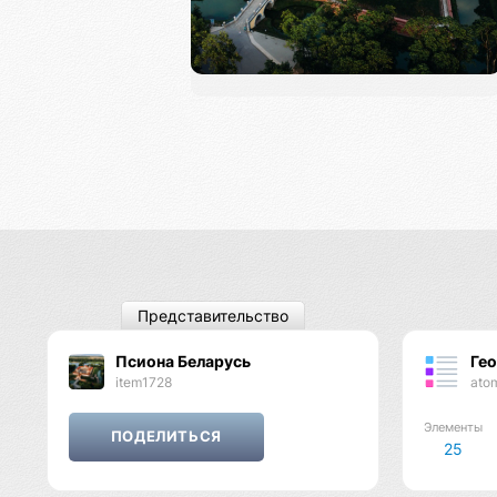
Представительство
Псиона Беларусь
Ге
item1728
ato
Элементы
25