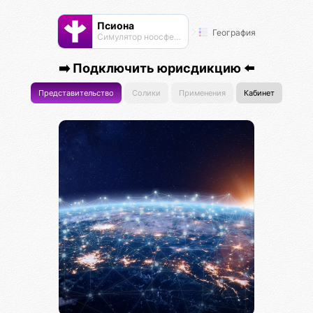
Псиона
География
Cимулятор ноосферы
➡️ Подключить юрисдикцию ⬅️
Представительство
Солики
Применения
Кабинет