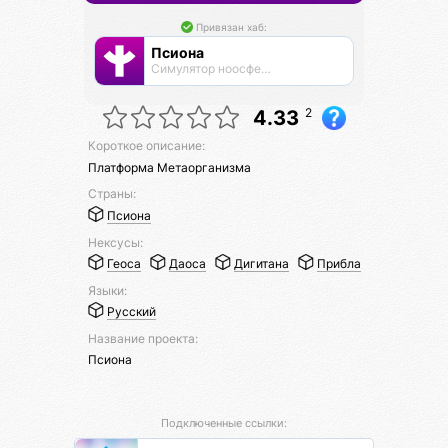
Привязан хаб:
Псиона
Cимулятор ноосферы
2
4.33
Короткое описание:
Платформа Метаорганизма
Страны:
Псиона
Нексусы:
Геоса
Даоса
Дигитана
Прибла
Языки:
Русский
Название проекта:
Псиона
Подключенные ссылки: