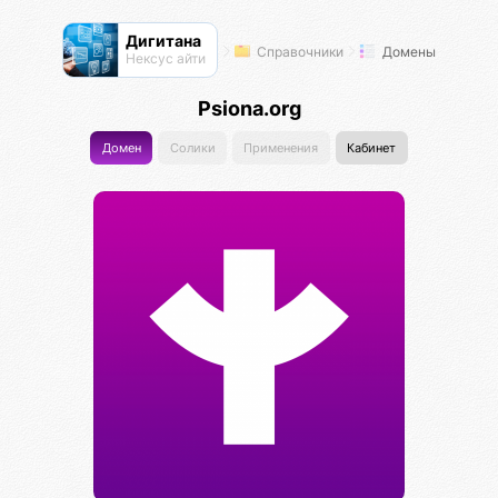
Дигитана
Справочники
Домены
Нексус айти
Psiona.org
Домен
Солики
Применения
Кабинет