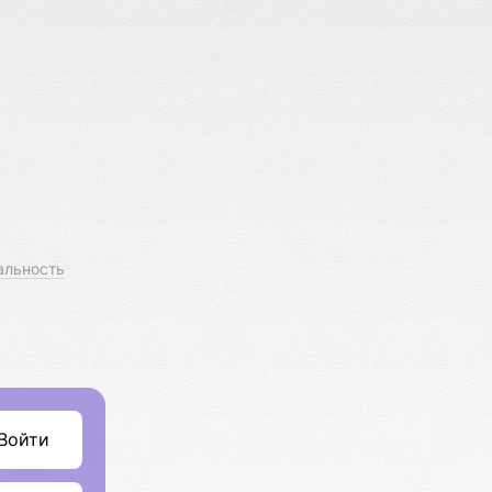
альность
Войти