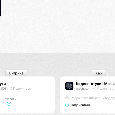
Витрина
Хаб
уги
Кодинг-студия Магн
m808
Поделиться
magnator
Поделитьс
Разработка цифровых проду
Добавить
Подписаться