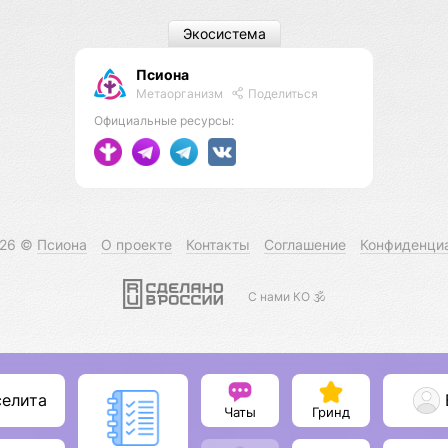
Экосистема
Псиона
Метаорганизм
Поделиться
Официальные ресурсы:
026 ©
Псиона
О проекте
Контакты
Соглашение
Конфиденци
С нами КО 🕉️
селита
Чаты
Гринд