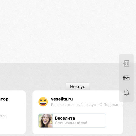
Нексус
атор
veselita.ru
я
Развлекательный нексус
Поделиться
ктов
Веселита
Официальный хаб