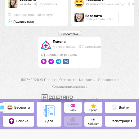
veselita
Поделиться
Развлекательный нексус
Поде
Развлекательный нексус
Веселита
Официальный хаб
Подписаться
Экосистема
Псиона
Метаорганизм
Поделиться
Официальные ресурсы:
1995–2026 ©
Псиона
О проекте
Контакты
Соглашение
Конфиденциальность
С нами КО 🕉️
Веселита
Войти
Чаты
Гринд
Псиона
Регистрация
Дела
Кошелёк
Кабинет