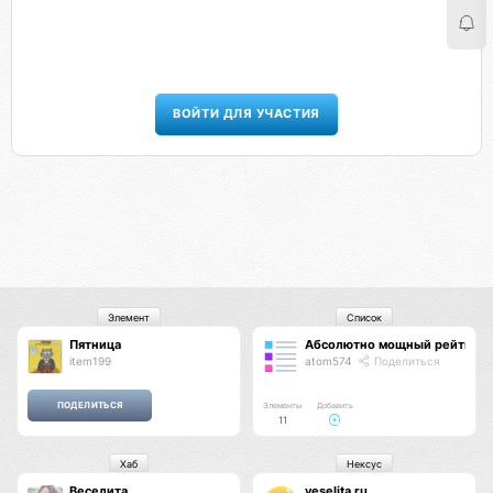
ВОЙТИ ДЛЯ УЧАСТИЯ
Элемент
Список
Пятница
Абсолютно мощный рейтинг
item199
atom574
Поделиться
Элементы
Добавить
11
Хаб
Нексус
Веселита
veselita.ru