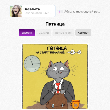
Веселита
Абсолютно мощный рейтинг
Развлекательный нексус
Пятница
Элемент
Солики
Применения
Кабинет