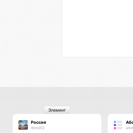
Элемент
Россия
Аб
item202
ato