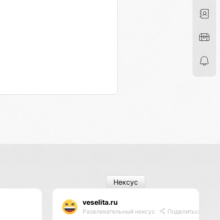
Нексус
veselita.ru
Развлекательный нексус
Поделиться