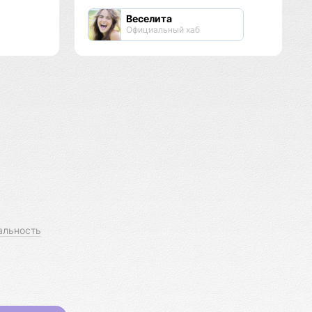
Веселита
Официальный хаб
альность