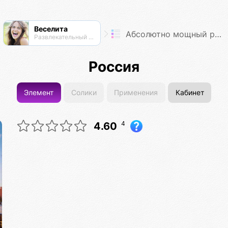
Веселита
Абсолютно мощный рейтинг
Развлекательный нексус
Россия
Элемент
Солики
Применения
Кабинет
4
4.60