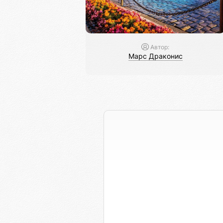
Автор:
Марс Драконис