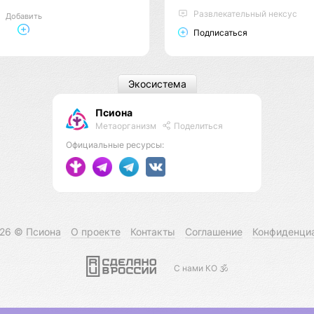
Развлекательный нексус
Добавить
Подписаться
Экосистема
Псиона
Метаорганизм
Поделиться
Официальные ресурсы:
026 ©
Псиона
О проекте
Контакты
Соглашение
Конфиденци
С нами КО 🕉️