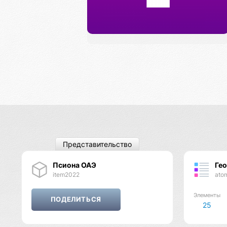
Представительство
Псиона ОАЭ
Ге
item2022
ato
Элементы
25