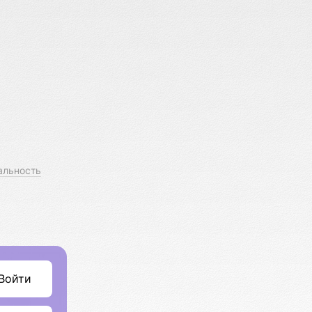
альность
Войти