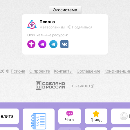
Экосистема
Псиона
Метаорганизм
Поделиться
Официальные ресурсы:
026 ©
Псиона
О проекте
Контакты
Соглашение
Конфиденци
С нами КО 🕉️
селита
Чаты
Гринд