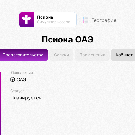
Псиона
География
Cимулятор ноосферы
Псиона ОАЭ
Представительство
Солики
Применения
Кабинет
Юрисдикция:
ОАЭ
Статус:
Планируется