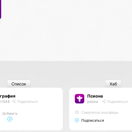
Список
Хаб
ография
Псиона
m1544
Поделиться
psiona
Поделиться
Cимулятор ноосферы
Добавить
Подписаться