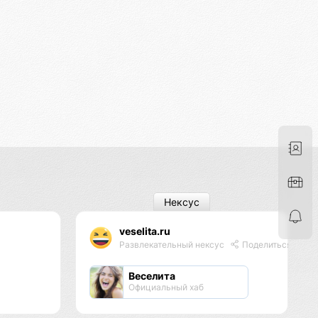
Нексус
veselita.ru
Развлекательный нексус
Поделиться
Веселита
Официальный хаб