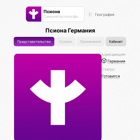
Псиона
География
Cимулятор ноосферы
Псиона Германия
Представительство
Солики
Применения
Кабинет
Юрисдикция:
Германия
Статус:
Готовится