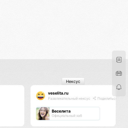
Нексус
veselita.ru
Развлекательный нексус
Поделиться
Веселита
Официальный хаб