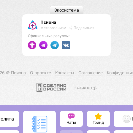
Экосистема
Псиона
Метаорганизм
Поделиться
Официальные ресурсы:
026 ©
Псиона
О проекте
Контакты
Соглашение
Конфиденци
С нами КО 🕉️
селита
Чаты
Гринд