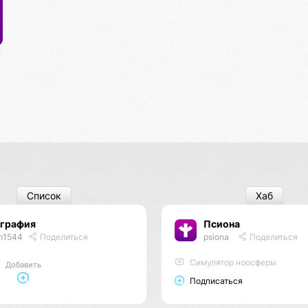
Список
Хаб
ография
Псиона
m1544
Поделиться
psiona
Поделиться
Cимулятор ноосферы
Добавить
Подписаться