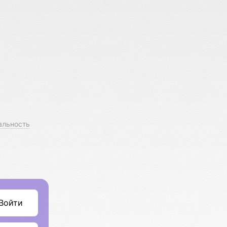
альность
Войти