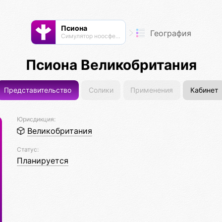
Псиона
География
Cимулятор ноосферы
Псиона Великобритания
Представительство
Солики
Применения
Кабинет
Юрисдикция:
Великобритания
Статус:
Планируется