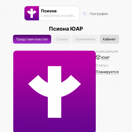
Псиона
География
Cимулятор ноосферы
Псиона ЮАР
Представительство
Солики
Применения
Кабинет
Юрисдикция:
ЮАР
Статус:
Планируется