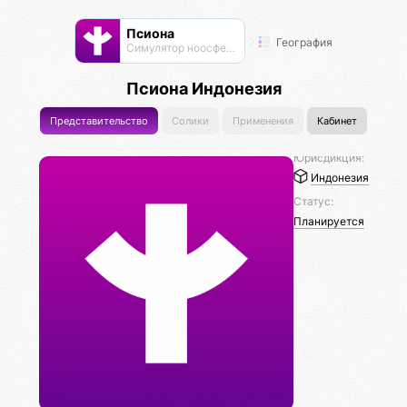
Псиона
География
Cимулятор ноосферы
Псиона Индонезия
Представительство
Солики
Применения
Кабинет
Юрисдикция:
Индонезия
Статус:
Планируется