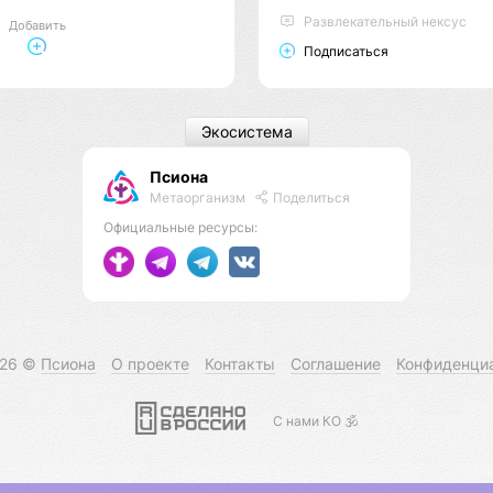
Развлекательный нексус
Добавить
Подписаться
Экосистема
Псиона
Метаорганизм
Поделиться
Официальные ресурсы:
026 ©
Псиона
О проекте
Контакты
Соглашение
Конфиденци
С нами КО 🕉️