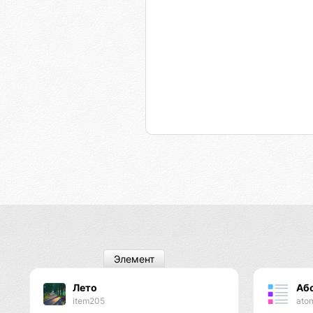
Элемент
Лето
Аб
item205
ato