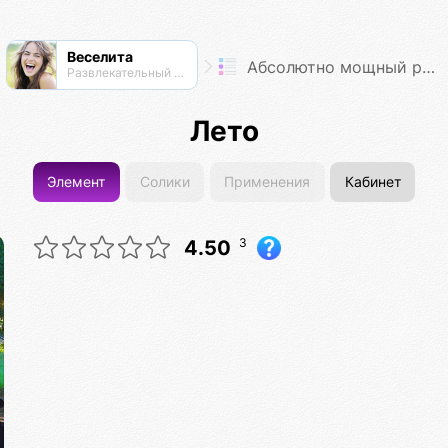
Веселита
Абсолютно мощный рейтинг
Развлекательный нексус
Лето
Элемент
Солики
Применения
Кабинет
3
4.50