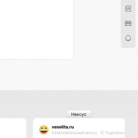
Нексус
veselita.ru
Развлекательный нексус
Поделиться