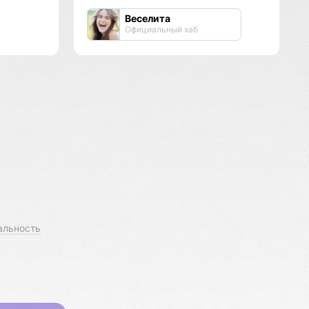
Веселита
Официальный хаб
альность