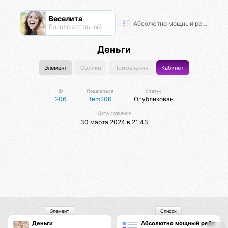
Веселита
Абсолютно мощный рейтинг
Развлекательный нексус
Деньги
Элемент
Солики
Применения
Кабинет
ID
Поделиться
Статус
206
item206
Опубликован
Дата создания
30 марта 2024 в 21:43
Элемент
Список
Деньги
Абсолютно мощный рейтинг