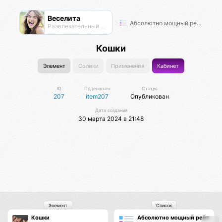
Веселита
Абсолютно мощный рейтинг
Развлекательный нексус
Кошки
Элемент
Солики
Применения
Кабинет
ID
Поделиться
Статус
207
item207
Опубликован
Дата создания
30 марта 2024 в 21:48
Элемент
Список
Кошки
Абсолютно мощный рейтинг