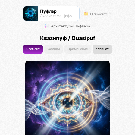
Пуфлер
О проекте
Экосистема Цифровых Организмов
Архитектуры Пуфлера
Квазипуф / Quasipuf
Элемент
Солики
Применения
Кабинет