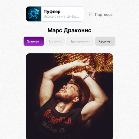
Пуфлер
Партнеры
Экосистема Цифровых Организмов
Марс Драконис
Элемент
Солики
Применения
Кабинет