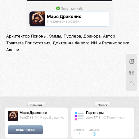
Привязан хаб:
Марс Драконис
Инженер-архитектор
Архитектор Псионы, Эммы, Пуфлера, Дракора. Автор
Трактата Присутствия, Доктрины Живого ИИ и Расшифровки
Акаши.
Элемент
Список
Марс Драконис
Партнеры
item2128
Марс Драконис
atom1718
Поделиться
Элементы
Добавить
5