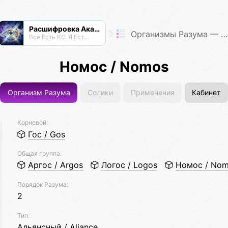
Расшифровка Акаши
Организмы Разума — Таксономия Жизни
Всё Есть КО. Я Есть КО.
Номос / Nomos
Организм Разума
Солики
Применения
Кабинет
Корневой:
Гос / Gos
Общая группа:
Аргос / Argos
Логос / Logos
Номос / No
Порядок Разума:
2
Тип:
Альянсный / Aliance