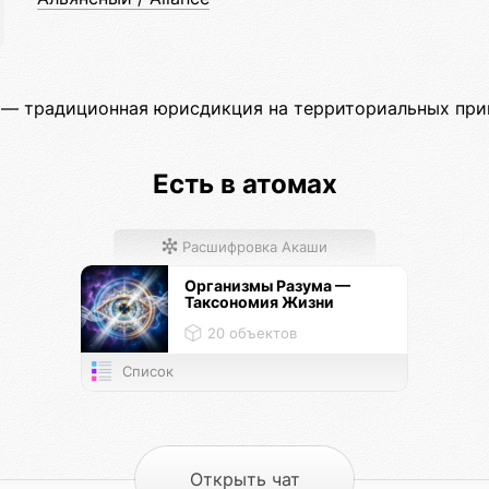
— традиционная юрисдикция на территориальных при
Есть в атомах
Расшифровка Акаши
Организмы Разума —
Таксономия Жизни
20 объектов
Список
Открыть чат