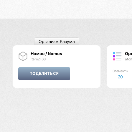
Организм Разума
Номос / Nomos
Ор
item2168
ato
Элементы
20