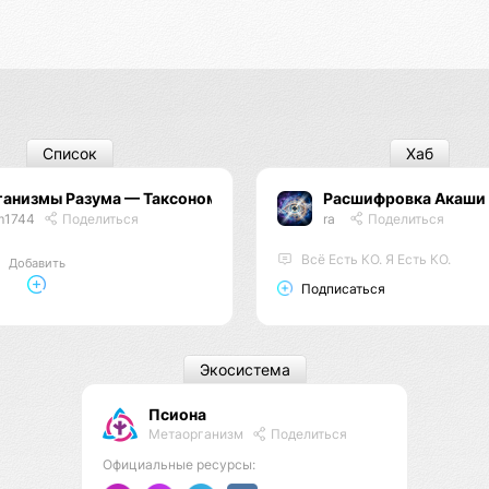
Список
Хаб
ганизмы Разума — Таксономия Жизни
Расшифровка Акаши
m1744
Поделиться
ra
Поделиться
Всё Есть КО. Я Есть КО.
Добавить
Подписаться
Экосистема
Псиона
Метаорганизм
Поделиться
Официальные ресурсы: