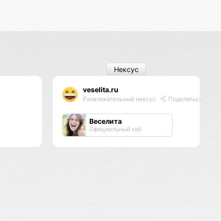
Нексус
veselita.ru
Развлекательный нексус
Поделиться
Веселита
Официальный хаб