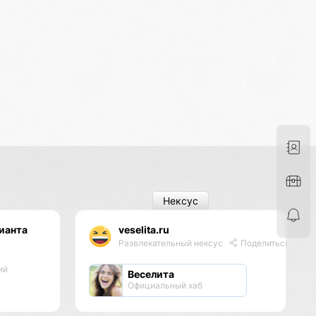
Нексус
ианта
veselita.ru
Развлекательный нексус
Поделиться
ий
Веселита
Официальный хаб