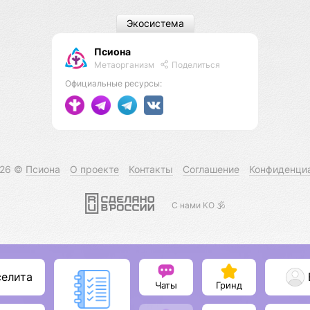
Экосистема
Псиона
Метаорганизм
Поделиться
Официальные ресурсы:
026 ©
Псиона
О проекте
Контакты
Соглашение
Конфиденци
С нами КО 🕉️
селита
Чаты
Гринд