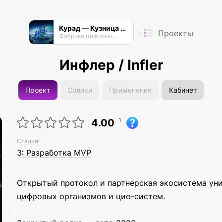
Курад — Кузница Радианта
Проекты
Фабрика цифровых технологий
Инфлер / Infler
Проект
Солики
Применения
Кабинет
1
4.00
Стадия:
3: Разработка MVP
Открытый протокол и партнерская экосистема уни
цифровых организмов и цио-систем.