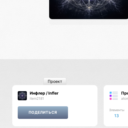
Проект
Инфлер / Infler
Пр
item2181
ato
Элементы
13