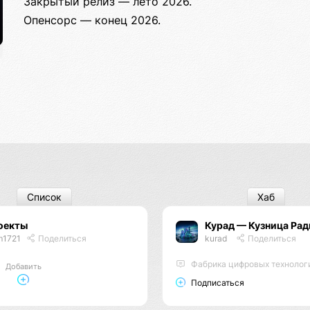
Закрытый релиз — лето 2026.
Опенсорс — конец 2026.
Список
Хаб
оекты
Курад — Кузница Рад
m1721
Поделиться
kurad
Поделиться
Фабрика цифровых технолог
Добавить
Подписаться