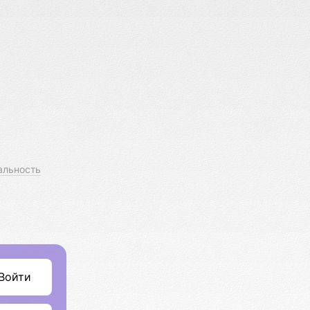
альность
Войти