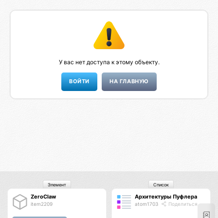
У вас нет доступа к этому объекту.
НА ГЛАВНУЮ
Элемент
Список
ZeroClaw
Архитектуры Пуфлера
item2209
atom1703
Поделиться