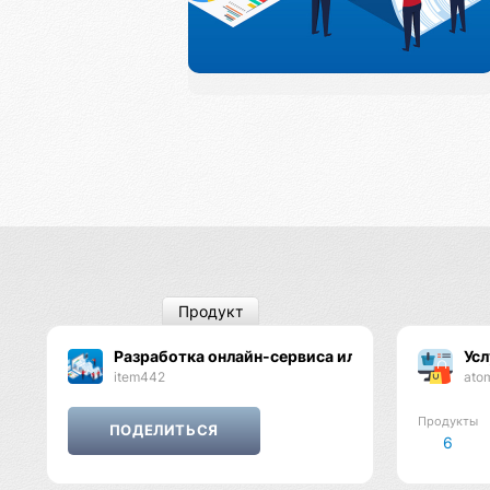
Продукт
Разработка онлайн-сервиса или системы авто
Усл
item442
ato
Продукты
6