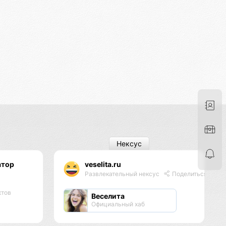
Нексус
атор
veselita.ru
я
Развлекательный нексус
Поделиться
ктов
Веселита
Официальный хаб