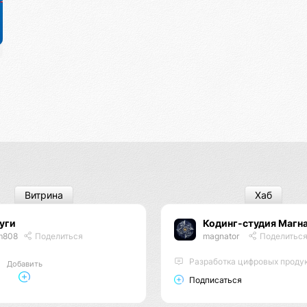
Витрина
Хаб
матизации
уги
Кодинг-студия Магн
m808
Поделиться
magnator
Поделитьс
Разработка цифровых проду
Добавить
Подписаться