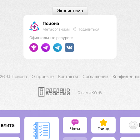
Экосистема
Псиона
Метаорганизм
Поделиться
Официальные ресурсы:
026 ©
Псиона
О проекте
Контакты
Соглашение
Конфиденци
С нами КО 🕉️
селита
Чаты
Гринд