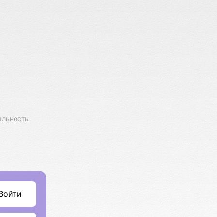
альность
Войти