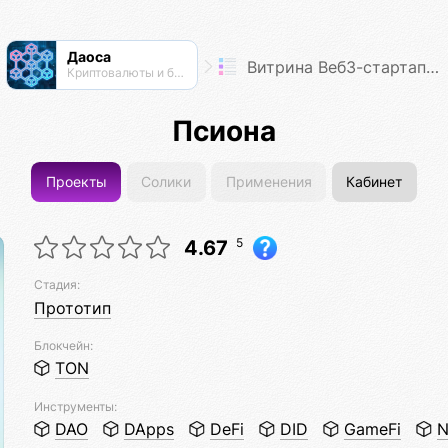
Даоса
Витрина Веб3-стартапов
Криптовалюты и блокчейны
Псиона
Проекты
Солики
Применения
Кабинет
5
4.67
Стадия:
Прототип
Блокчейн:
TON
Инструменты:
DAO
DApps
DeFi
DID
GameFi
N