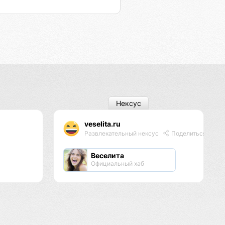
Нексус
veselita.ru
Развлекательный нексус
Поделиться
Веселита
Официальный хаб