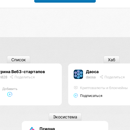
Список
Хаб
трина Веб3-стартапов
Даоса
m828
Поделиться
daosa
Поделиться
Криптовалюты и блокчейны
Добавить
Подписаться
Экосистема
Псиона