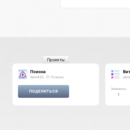
Проекты
Псиона
Ви
item455
Псиона
ato
Элементы
1