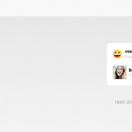
ves
Раз
В
О
1995–2