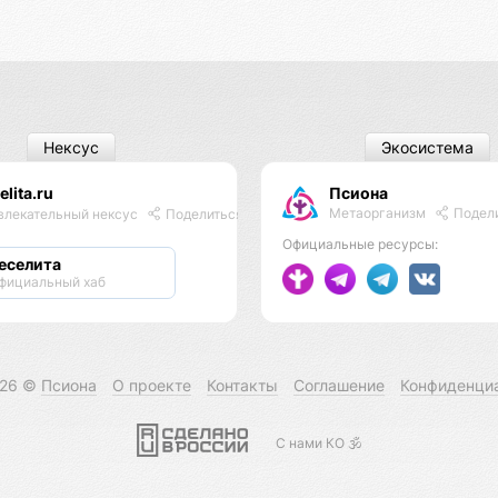
Нексус
Экосистема
elita.ru
Псиона
Метаорганизм
Подел
влекательный нексус
Поделиться
Официальные ресурсы:
еселита
фициальный хаб
026 ©
Псиона
О проекте
Контакты
Соглашение
Конфиденци
С нами КО 🕉️