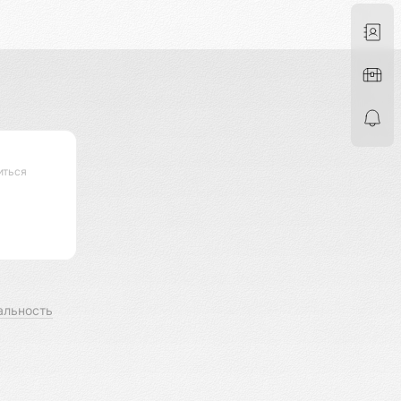
иться
альность