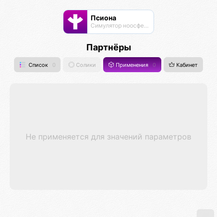
Псиона
Cимулятор ноосферы
Партнёры
Список
0
Солики
Применения
0
Кабинет
Не применяется для значений параметров