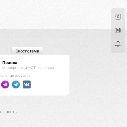
Экосистема
Псиона
Метаорганизм
Поделиться
иальные ресурсы:
альность