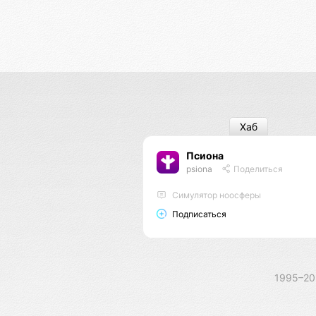
Хаб
Псиона
psiona
Поделиться
Cимулятор ноосферы
Подписаться
1995–2