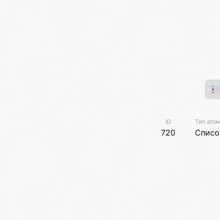
ID
Тип ато
720
Списо