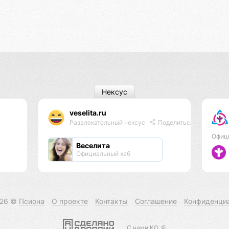
Нексус
veselita.ru
Развлекательный нексус
Поделиться
Офиц
Веселита
Официальный хаб
026 ©
Псиона
О проекте
Контакты
Соглашение
Конфиденци
С нами КО 🕉️