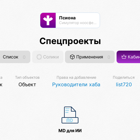
Псиона
Cимулятор ноосферы
Спецпроекты
Список
0
Солики
Применения
0
Кабин
ма
Тип объектов
Права на добавление
Поделиться
к
Объект
Руководители хаба
list720
MD для ИИ