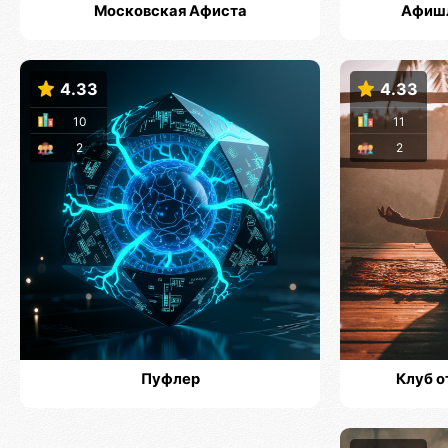
Московская Афиста
Афишл
4.33
4.33
10
11
2
2
Пуфлер
Клуб о