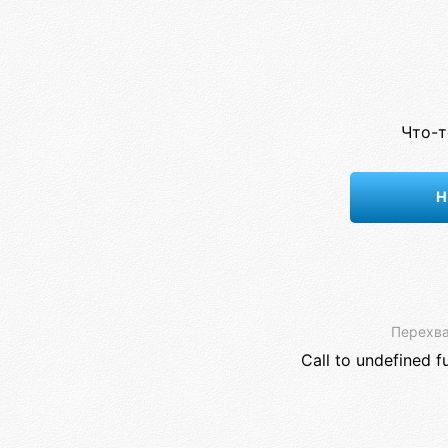
Что-т
Н
Перехва
Call to undefined f