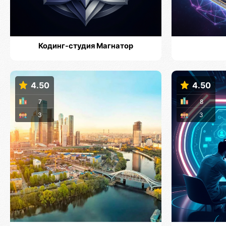
Кодинг-студия Магнатор
4.50
4.50
7
8
3
3