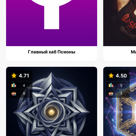
Главный хаб Псионы
М
4.71
4.50
4
5
6
3