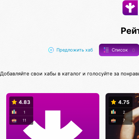
Рей
Предложить хаб
Список
0
Добавляйте свои хабы в каталог и голосуйте за понрав
4.83
4.75
1
2
11
7