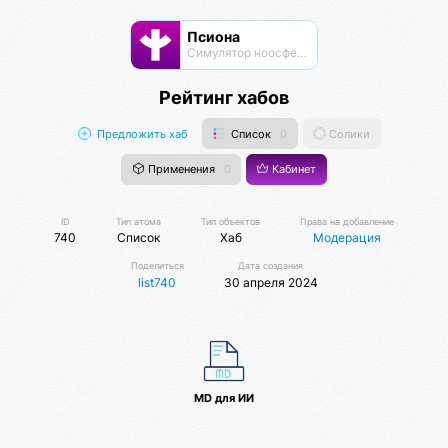
Псиона
Cимулятор ноосферы
Рейтинг хабов
Предложить хаб
Список
0
Солики
Применения
0
Кабинет
ID
Тип атома
Тип объектов
Права на добавление
740
Список
Хаб
Модерация
Поделиться
Дата создания
list740
30 апреля 2024
MD для ИИ