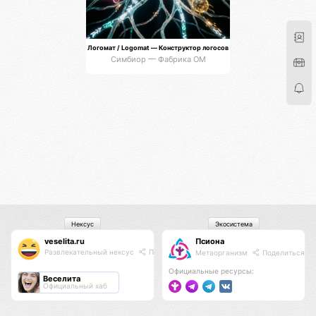
Логомат / Logomat — Конструктор логосов
Симбиор — Фабрика ОМ
Нексус
Экосистема
veselita.ru
Псиона
Развлекательный нексус
Поделиться
Метаорганизм
Поделиться
Официальные ресурсы:
Веселита
Официальный хаб