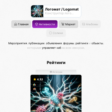
Логомат / Logomat
Конструктор логосов
Главная
Активности
Маркет
Альбомы
Солики
Мероприятия
,
публикации
,
объявления
,
форумы
,
рейтинги
и
объекты
,
которыми
управляет хаб
на всех нексусах.
Рейтинги
Интегрум
4.33
1
2