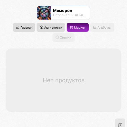
Меморон
Персональный Банк Памяти
Главная
Активности
Маркет
Альбомы
Солики
Нет продуктов