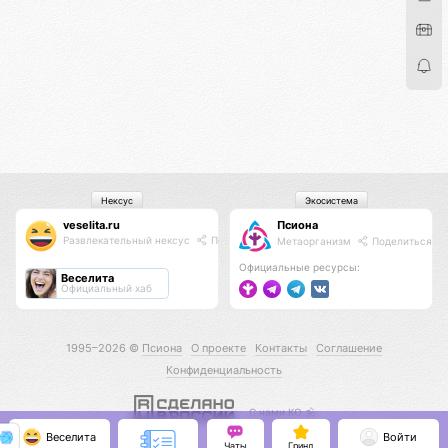
Нексус
Экосистема
veselita.ru
Псиона
Развлекательный нексус
Поделиться
Метаорганизм
Поделиться
Официальные ресурсы:
Веселита
Официальный хаб
1995–2026 ©
Псиона
О проекте
Контакты
Соглашение
Конфиденциальность
С нами КО 🕉️
Веселита
Войти
Чаты
Гринд