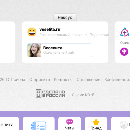
Нексус
veselita.ru
Развлекательный нексус
Поделиться
Офиц
Веселита
Официальный хаб
026 ©
Псиона
О проекте
Контакты
Соглашение
Конфиденци
С нами КО 🕉️
селита
Чаты
Гринд