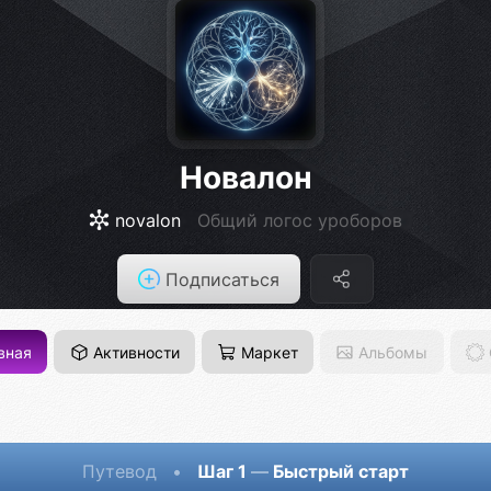
Новалон
novalon
Общий логос уроборов
Подписаться
вная
Активности
Маркет
Альбомы
Путевод
•
Шаг 1
—
Быстрый старт