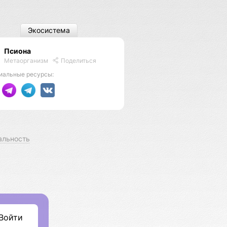
Экосистема
Псиона
Метаорганизм
Поделиться
иальные ресурсы:
альность
Войти