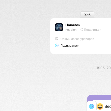
Хаб
Новалон
novalon
Поделиться
Общий логос уроборов
Подписаться
1995–2
Ве