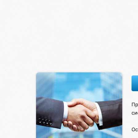
Пр
си
Ос