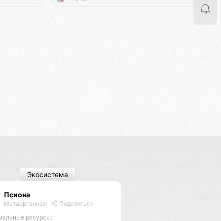
Экосистема
Псиона
Метаорганизм
Поделиться
иальные ресурсы: