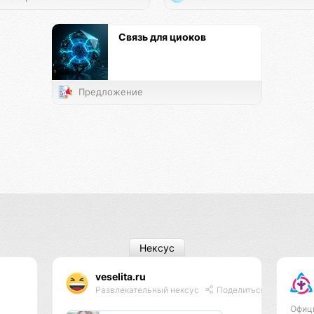
Связь для циоков
Предложение
Нексус
veselita.ru
Развлекательный нексус
Поделиться
Офиц