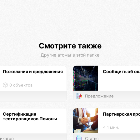
Смотрите также
Другие атомы в этой папке
Пожелания и предложения
Сообщить об о
0 объектов
Предложение
Сертификация
Партнерская пр
тестировщиков Псионы
< 1 мин.
икатор
Статья