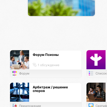
Форум Псионы
1 обсуждение
Форум
Список
Арбитраж / решение
споров
Предложение
Сертиф