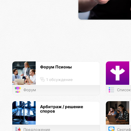
Форум Псионы
1 обсуждение
Форум
Список
Арбитраж / решение
споров
Предложение
Сертиф