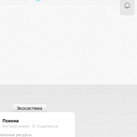
Экосистема
Псиона
Метаорганизм
Поделиться
иальные ресурсы: