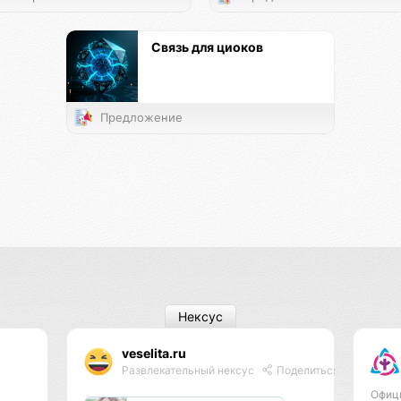
Связь для циоков
Предложение
Нексус
veselita.ru
Развлекательный нексус
Поделиться
Офиц