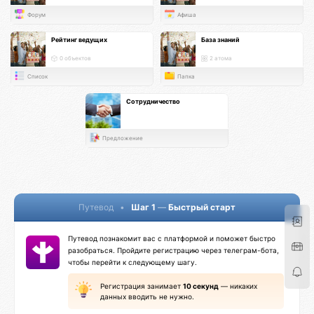
Форум
Афиша
Рейтинг ведущих
База знаний
0 объектов
2 атома
Список
Папка
Сотрудничество
Предложение
Путевод
•
Шаг 1
—
Быстрый старт
Путевод познакомит вас с платформой и поможет быстро
разобраться. Пройдите регистрацию через телеграм-бота,
чтобы перейти к следующему шагу.
Регистрация занимает
10 секунд
— никаких
данных вводить не нужно.