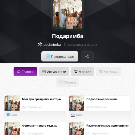
Подаримба
podarimba
Праздники и отдых
Подписаться
Главная
Активности
Маркет
Альбомы
Солики
Блог про праздники и отдых
Подарочные решения
0 публикаций
3 объявления
Блог
Борд
Форум активного отдыха
Развлекательные мероприятия
0 обсуждений
1 мероприятие