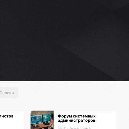
Солики
мистов
Форум системных
администраторов
0 обсуждений