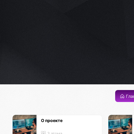
Гла
О проекте
3 атома