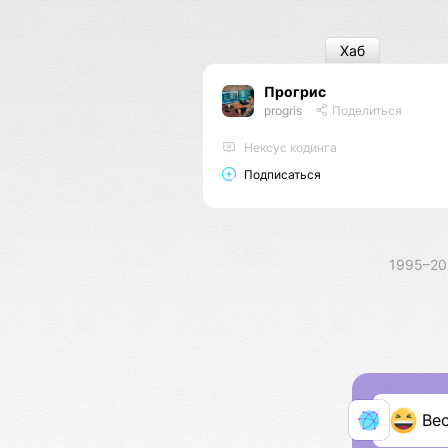
Хаб
Прогрис
progris
Поделиться
Нексус кодинга
Подписаться
1995–2
Ве