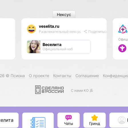
Нексус
veselita.ru
Развлекательный нексус
Поделиться
Офиц
Веселита
Официальный хаб
026 ©
Псиона
О проекте
Контакты
Соглашение
Конфиденци
С нами КО 🕉️
селита
Чаты
Гринд