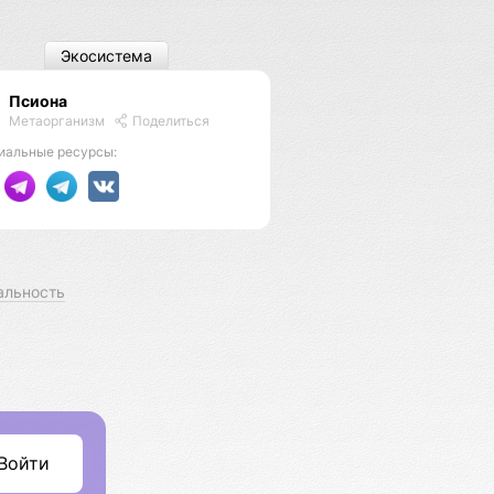
Экосистема
Псиона
Метаорганизм
Поделиться
иальные ресурсы:
альность
Войти