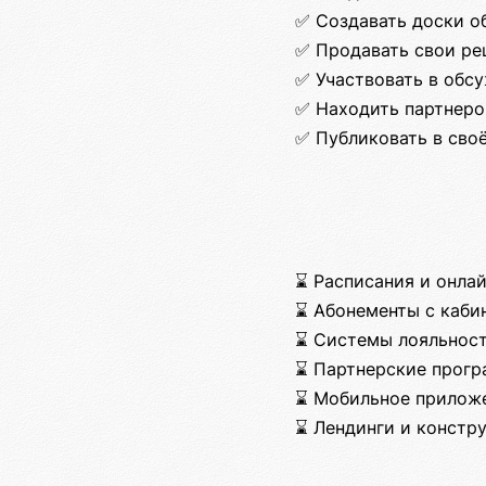
✅ Создавать доски о
✅ Продавать свои реш
✅ Участвовать в обс
✅ Находить партнеро
✅ Публиковать в сво
⌛ Расписания и онлай
⌛ Абонементы с каби
⌛ Системы лояльнос
⌛ Партнерские прог
⌛ Мобильное прилож
⌛ Лендинги и констр