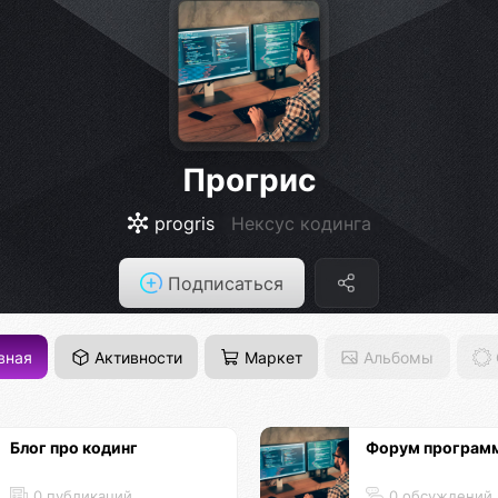
Прогрис
progris
Нексус кодинга
Подписаться
вная
Активности
Маркет
Альбомы
Блог про кодинг
Форум програм
0 публикаций
0 обсуждений