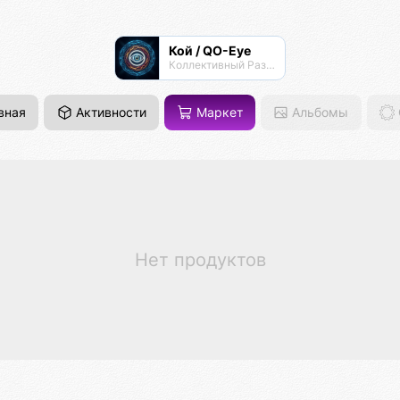
Кой / QO-Eye
Коллективный Разум КО
вная
Активности
Маркет
Альбомы
Нет продуктов