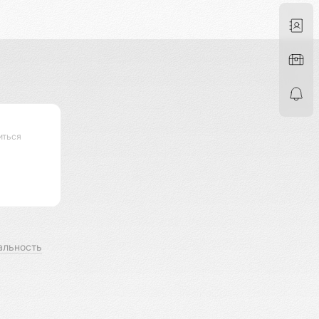
иться
альность