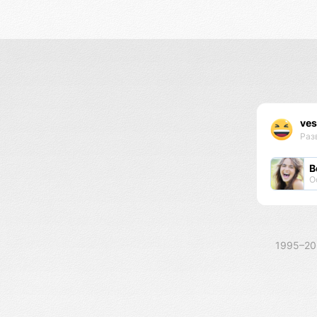
ves
Раз
В
О
1995–2