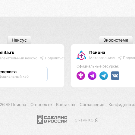
Нексус
Экосистема
elita.ru
Псиона
Метаорганизм
Подел
влекательный нексус
Поделиться
Официальные ресурсы:
еселита
фициальный хаб
026 ©
Псиона
О проекте
Контакты
Соглашение
Конфиденци
С нами КО 🕉️