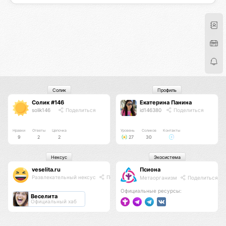
Солик
Профиль
Солик #146
Екатерина Панина
solik146
Поделиться
id146380
Поделиться
Нравки
Ответы
Цепочка
Уровень
Соликов
Контакты
9
2
2
27
30
Нексус
Экосистема
veselita.ru
Псиона
Развлекательный нексус
Поделиться
Метаорганизм
Поделиться
Официальные ресурсы:
Веселита
Официальный хаб