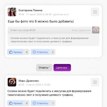
Екатерина Панина
#146
17 июля 2025 в 09:45
Цепочка из 2
Еще бы фото что б можно было добавить)
Ответ на солик #139
Марс Драконис
Солики можно будет подключать к нексусам для формирования 
тематических лент и получения целевого трафика.
Нравка
9
Ответить
2
2
1
Ответы
Цепочка
Марс Драконис
#139
2 июля 2025 в 10:00
Солики можно будет подключать к нексусам для формирования 
тематических лент и получения целевого трафика.
Нравка
9
Ответить
1