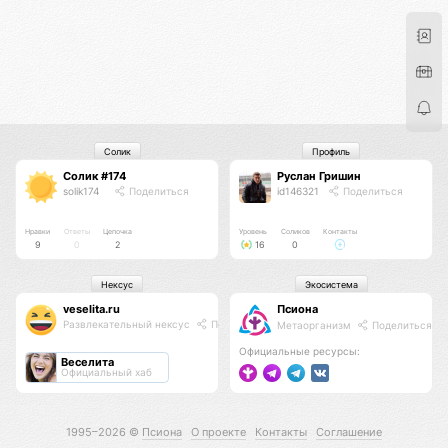
Солик
Профиль
Солик #174
Руслан Гришин
solik174
Поделиться
id146321
Поделиться
Нравки
Ответы
Цепочка
Уровень
Соликов
Контакты
9
0
2
16
0
Нексус
Экосистема
veselita.ru
Псиона
Развлекательный нексус
Поделиться
Метаорганизм
Поделиться
Официальные ресурсы:
Веселита
Официальный хаб
1995–2026 ©
Псиона
О проекте
Контакты
Соглашение