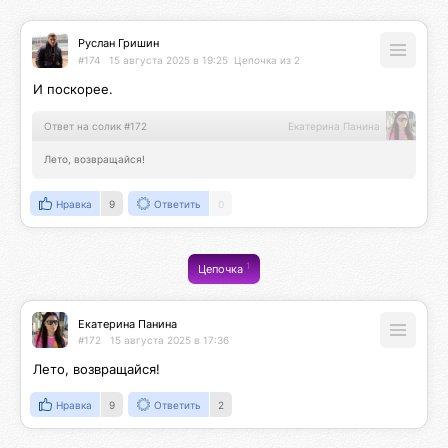
Руслан Гришин
#174
15 августа 2025 в 19:25
Цепочка из 2
И поскорее.
Ответ на солик #172
Екатерина Панина
Лето, возвращайся!
Нравка
9
Ответить
0
1
Цепочка
Екатерина Панина
#172
15 августа 2025 в 17:36
Лето, возвращайся!
Нравка
9
Ответить
2