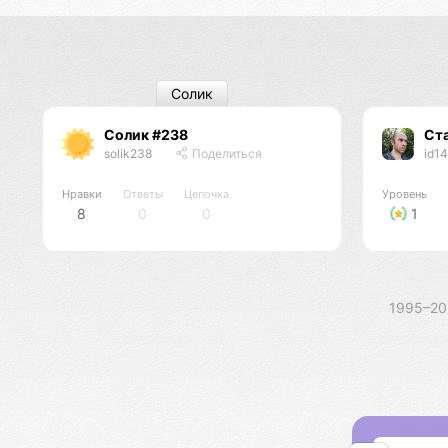
Солик
Солик #238
Ст
solik238
Поделиться
id1
Нравки
Ответы
Цепочка
Уровень
8
0
0
1
1995–2