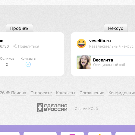
Профиль
Нексус
ас
veselita.ru
46730
Поделиться
Развлекательный нексус
Соликов
Контакты
Веселита
0
Официальный хаб
026 ©
Псиона
О проекте
Контакты
Соглашение
Конфиденци
С нами КО 🕉️