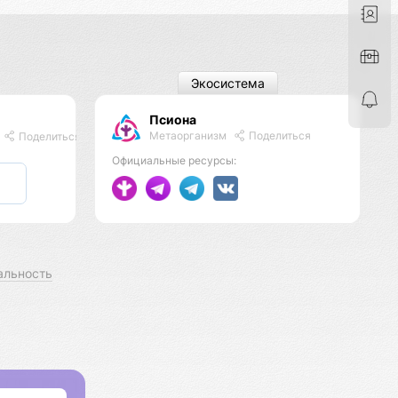
Экосистема
Псиона
Метаорганизм
Поделиться
Поделиться
Официальные ресурсы:
альность