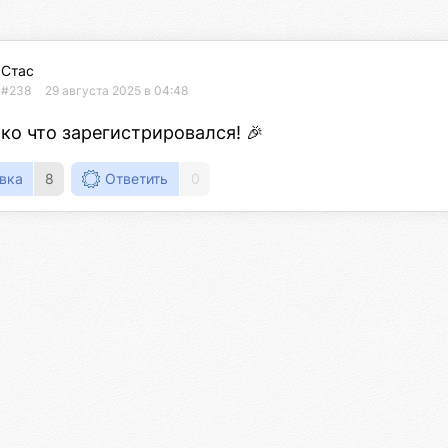
Стас
#238
29 августа 2025 в 04:48
ко что зарегистрировался! 🎉
вка
8
Ответить
0