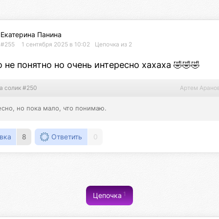
Екатерина Панина
#255
1 сентября 2025 в 10:02
Цепочка из 2
 не понятно но очень интересно хахаха 🤣🤣🤣
а солик #250
Артем Арано
сно, но пока мало, что понимаю.
вка
8
Ответить
0
1
Цепочка