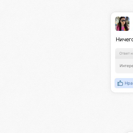
Ничего
Ответ н
Интере
Нра