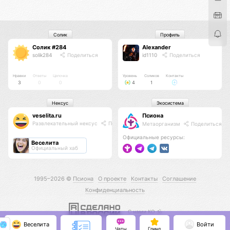
Солик
Профиль
Солик #284
Alexander
solik284
Поделиться
id1110
Поделиться
Нравки
Ответы
Цепочка
Уровень
Соликов
Контакты
3
0
0
4
1
Нексус
Экосистема
veselita.ru
Псиона
Развлекательный нексус
Поделиться
Метаорганизм
Поделиться
Официальные ресурсы:
Веселита
Официальный хаб
1995–2026 ©
Псиона
О проекте
Контакты
Соглашение
Конфиденциальность
С нами КО 🕉️
Веселита
Войти
Чаты
Гринд