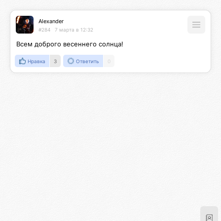
Alexander
#284
7 марта в 12:32
Всем доброго весеннего солнца!
Нравка
3
Ответить
0