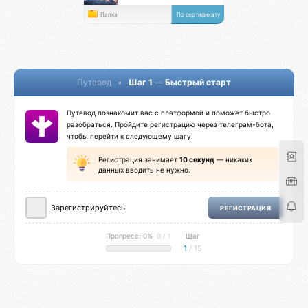
Папка
По сертификату
Путевод
•
Шаг 1
—
Быстрый старт
Путевод познакомит вас с платформой и поможет быстро
разобраться. Пройдите регистрацию через телеграм-бота,
чтобы перейти к следующему шагу.
Регистрация занимает
10 секунд
— никаких
данных вводить не нужно.
Зарегистрируйтесь
РЕГИСТРАЦИЯ
Прогресс: 0%
0 / 1
Шаг
1
/ 15