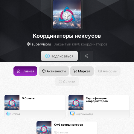
Координаторы нексусов
supervisors
Закрытый клуб координаторов
Подписаться
Главная
Активности
Маркет
Альбомы
Солики
О Совете
Сертификация
координаторов
Статья
Сертификатор
Клуб координаторов
0 атомов