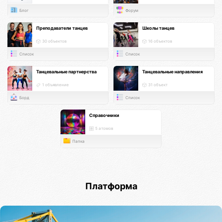
Блог
Форум
Преподаватели танцев
Школы танцев
30 объектов
16 объектов
Список
Список
Танцевальные партнерства
Танцевальные направления
1 объявление
31 объект
Борд
Список
Справочники
5 атомов
Папка
Платформа