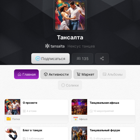
Тансалта
tansalta
Нексус танцев
Подписаться
135
Главная
Активности
Маркет
Альбомы
Солики
О проекте
Танцевальная афиша
4 атома
10 мероприятий
Папка
Афиша
Блог о танцах
Танцевальный форум
2 публикации
2 обсуждения