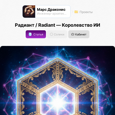
Марс Драконис
Проекты
Инженер-архитектор
Радиант / Radiant — Королевство ИИ
Статья
Солики
Кабинет