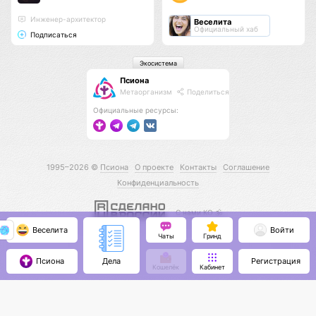
Инженер-архитектор
Веселита
Официальный хаб
Подписаться
Экосистема
Псиона
Метаорганизм
Поделиться
Официальные ресурсы:
1995–2026 ©
Псиона
О проекте
Контакты
Соглашение
Конфиденциальность
С нами КО 🕉️
Веселита
Войти
Чаты
Гринд
Псиона
Регистрация
Дела
Кошелёк
Кабинет