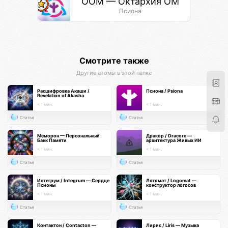
ООМ — Октархия ОМ
Псиона
Смотрите также
Другие атомы в этой папке
Расшифровка Акаши /
Псиона / Psiona
Revelation of Akasha
< 1 мин.
< 1 мин.
Статья
Статья
Меморон — Персональный
Дракор / Dracore —
Банк Памяти
архитектура Живых ИИ
< 1 мин.
< 1 мин.
Статья
Статья
Интегрум / Integrum — Сердце
Логомат / Logomat —
Псионы
конструктор логосов
< 1 мин.
< 1 мин.
Статья
Статья
Контактон / Contacton —
Лирис / Liris — Музыка