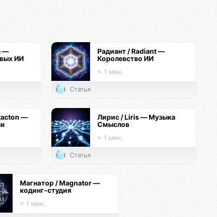
e —
Радиант / Radiant —
вых ИИ
Королевство ИИ
< 1 мин.
Статья
tacton —
Лирис / Liris — Музыка
зи
Смыслов
< 1 мин.
Статья
Магнатор / Magnator —
кодинг-студия
< 1 мин.