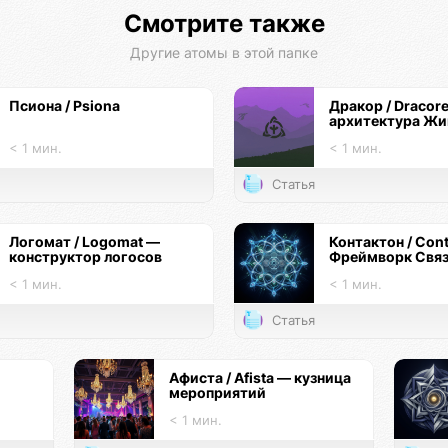
Смотрите также
Другие атомы в этой папке
Псиона / Psiona
Дракор / Dracor
архитектура Жи
< 1 мин.
< 1 мин.
Статья
Логомат / Logomat —
Контактон / Con
конструктор логосов
Фреймворк Свя
< 1 мин.
< 1 мин.
Статья
Афиста / Afista — кузница
мероприятий
< 1 мин.