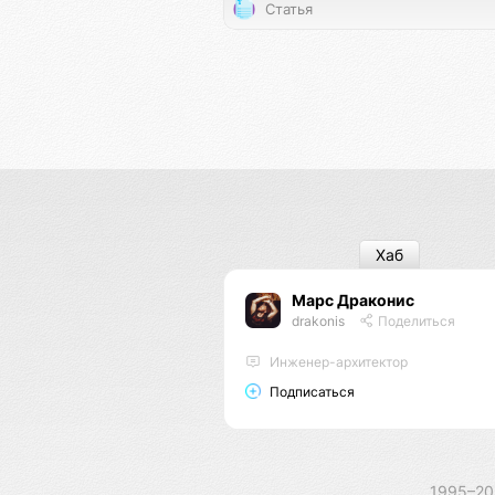
Статья
Хаб
Марс Драконис
drakonis
Поделиться
Инженер-архитектор
Подписаться
1995–2