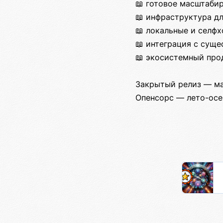
📖 готовое масштаби
📖 инфраструктура д
📖 локальные и селфх
📖 интеграция с су
📖 экосистемный про
Закрытый релиз — ма
Опенсорс — лето-осе