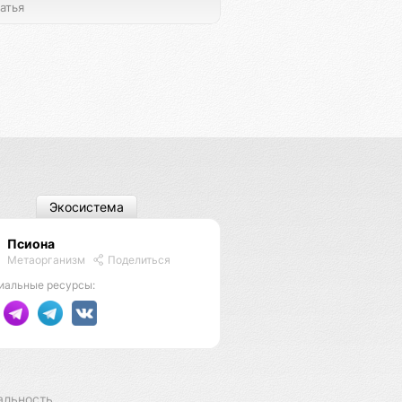
атья
Экосистема
Псиона
Метаорганизм
Поделиться
иальные ресурсы:
альность