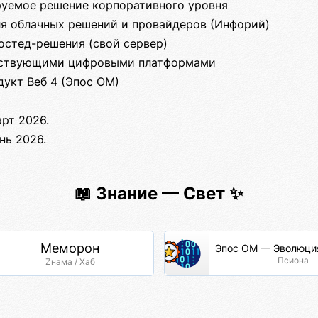
руемое решение корпоративного уровня
ля облачных решений и провайдеров (Инфорий)
остед-решения (свой сервер)
ществующими цифровыми платформами
дукт Веб 4 (Эпос ОМ)
рт 2026.
нь 2026.
📖 Знание — Свет ✨
Меморон
Эпос ОМ — Эволюция
Псиона
Zнама / Хаб