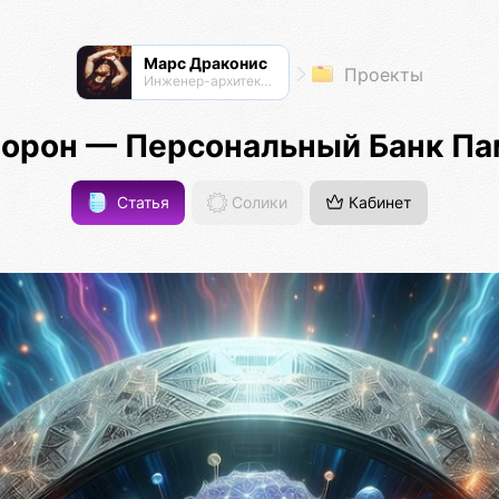
Марс Драконис
Проекты
Инженер-архитектор
орон — Персональный Банк Па
Статья
Солики
Кабинет