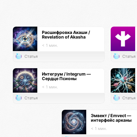
Расшифровка Акаши /
Revelation of Akasha
< 1 мин.
Статья
Статья
Интегрум / Integrum —
Сердце Псионы
< 1 мин.
Статья
Статья
Эмвект / Emvect —
интерфейс арканы
< 1 мин.