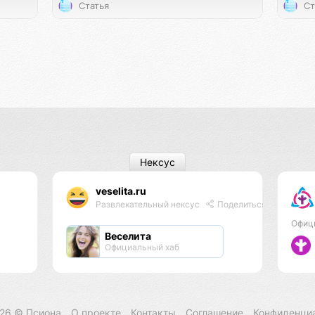
Статья
Ст
Нексус
veselita.ru
Развлекательный нексус
Поделиться
Офиц
Веселита
Официальный хаб
026 ©
Псиона
О проекте
Контакты
Соглашение
Конфиденци