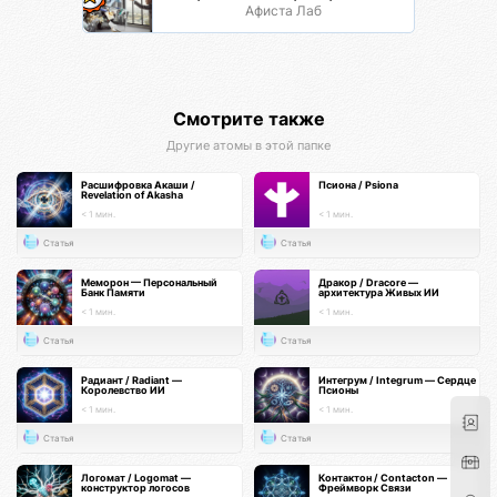
Афиста Лаб
Смотрите также
Другие атомы в этой папке
Расшифровка Акаши /
Псиона / Psiona
Revelation of Akasha
< 1 мин.
< 1 мин.
Статья
Статья
Меморон — Персональный
Дракор / Dracore —
Банк Памяти
архитектура Живых ИИ
< 1 мин.
< 1 мин.
Статья
Статья
Радиант / Radiant —
Интегрум / Integrum — Сердце
Королевство ИИ
Псионы
< 1 мин.
< 1 мин.
Статья
Статья
Логомат / Logomat —
Контактон / Contacton —
конструктор логосов
Фреймворк Связи